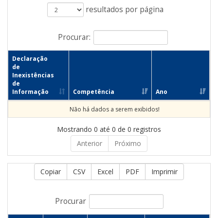
resultados por página
Procurar:
Declaração
de
Inexistências
de
Informação
Competência
Ano
Não há dados a serem exibidos!
Mostrando 0 até 0 de 0 registros
Anterior
Próximo
Copiar
CSV
Excel
PDF
Imprimir
Procurar