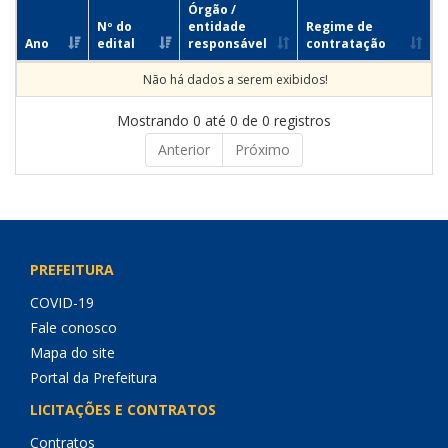
Órgão /
Nº do
entidade
Regime de
Ano
edital
responsável
contratação
Não há dados a serem exibidos!
Mostrando 0 até 0 de 0 registros
Anterior
Próximo
PREFEITURA
COVID-19
Fale conosco
Mapa do site
Portal da Prefeitura
LICITAÇÕES E CONTRATOS
Contratos