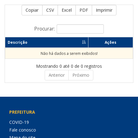
Copiar
CSV
Excel
PDF
Imprimir
Procurar:
Descrição
Ações
Não há dados a serem exibidos!
Mostrando 0 até 0 de 0 registros
Anterior
Próximo
PREFEITURA
COVID-19
Fale conosco
Mapa do site