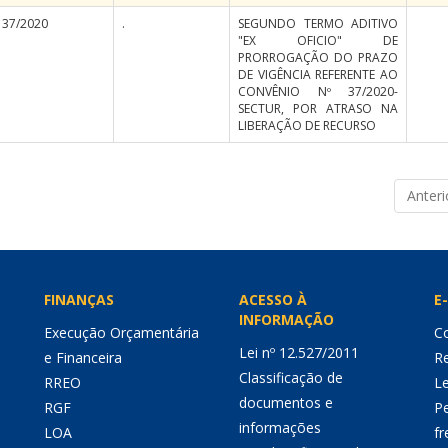
37/2020
.
SEGUNDO TERMO ADITIVO
"EX OFICIO" DE
PRORROGAÇÃO DO PRAZO
DE VIGÊNCIA REFERENTE AO
CONVÊNIO Nº 37/2020-
SECTUR, POR ATRASO NA
LIBERAÇÃO DE RECURSO
Anteri
FINANÇAS
ACESSO À
E-
INFORMAÇÃO
Execução Orçamentária
Co
Lei nº 12.527/2011
e Financeira
Re
Classificação de
RREO
Le
documentos e
RGF
P
informações
LOA
fr