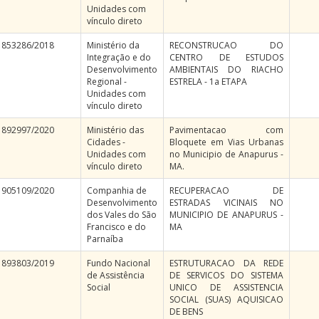
Unidades com
vínculo direto
853286/2018
Ministério da
RECONSTRUCAO DO
Integração e do
CENTRO DE ESTUDOS
Desenvolvimento
AMBIENTAIS DO RIACHO
Regional -
ESTRELA - 1a ETAPA
Unidades com
vínculo direto
892997/2020
Ministério das
Pavimentacao com
Cidades -
Bloquete em Vias Urbanas
Unidades com
no Municipio de Anapurus -
vínculo direto
MA.
905109/2020
Companhia de
RECUPERACAO DE
Desenvolvimento
ESTRADAS VICINAIS NO
dos Vales do São
MUNICIPIO DE ANAPURUS -
Francisco e do
MA
Parnaíba
893803/2019
Fundo Nacional
ESTRUTURACAO DA REDE
de Assistência
DE SERVICOS DO SISTEMA
Social
UNICO DE ASSISTENCIA
SOCIAL (SUAS) AQUISICAO
DE BENS