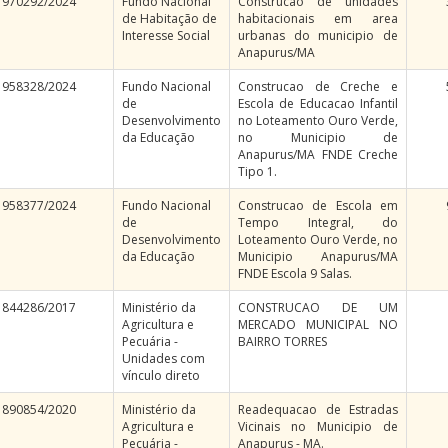
970292/2024
Fundo Nacional
Construcao de unidades
de Habitação de
habitacionais em area
Interesse Social
urbanas do municipio de
Anapurus/MA
958328/2024
Fundo Nacional
Construcao de Creche e
de
Escola de Educacao Infantil
Desenvolvimento
no Loteamento Ouro Verde,
da Educação
no Municipio de
Anapurus/MA FNDE Creche
Tipo 1.
958377/2024
Fundo Nacional
Construcao de Escola em
de
Tempo Integral, do
Desenvolvimento
Loteamento Ouro Verde, no
da Educação
Municipio Anapurus/MA
FNDE Escola 9 Salas.
844286/2017
Ministério da
CONSTRUCAO DE UM
Agricultura e
MERCADO MUNICIPAL NO
Pecuária -
BAIRRO TORRES
Unidades com
vínculo direto
890854/2020
Ministério da
Readequacao de Estradas
Agricultura e
Vicinais no Municipio de
Pecuária -
Anapurus - MA.