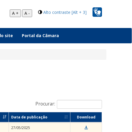
Alto contraste [Alt + 3]
A +
A -
o site
Portal da Câmara
Procurar:
Data de publicação
Download
27/05/2025