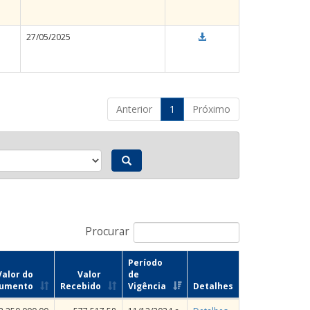
27/05/2025
Anterior
1
Próximo
Procurar
Período
Valor do
Valor
de
rumento
Recebido
Vigência
Detalhes