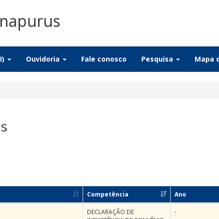
Anapurus
I)
Ouvidoria
Fale conosco
Pesquisa
Mapa d
as
Competência
Ano
DECLARAÇÃO DE
-