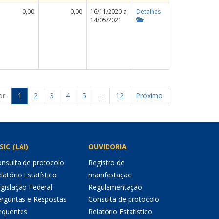
0,00
0,00
16/11/2020 a
Detalhes
14/05/2021
or
1
2
3
4
5
…
12
Próximo
SIC (LAI)
OUVIDORIA
nsulta de protocolo
Registro de
latório Estatístico
manifestação
gislação Federal
Regulamentação
erguntas e Respostas
Consulta de protocolo
equentes
Relatório Estatístico