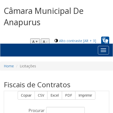
Câmara Municipal De
Anapurus
Alto contraste [Alt + 3]
A +
A -
Toggl
navig
Home
Licitações
Fiscais de Contratos
Copiar
CSV
Excel
PDF
Imprimir
Procurar