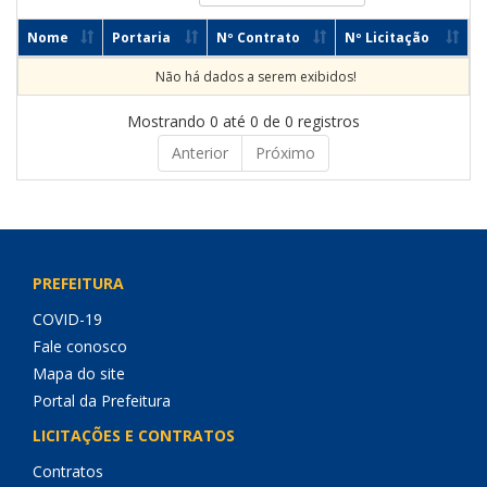
Nome
Portaria
Nº Contrato
Nº Licitação
Não há dados a serem exibidos!
Mostrando 0 até 0 de 0 registros
Anterior
Próximo
PREFEITURA
COVID-19
Fale conosco
Mapa do site
Portal da Prefeitura
LICITAÇÕES E CONTRATOS
Contratos