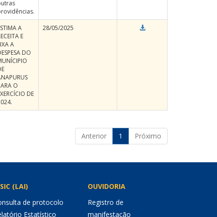
outras
rovidências.
ESTIMA A
28/05/2025
ECEITA E
IXA A
DESPESA DO
MUNÍCIPIO
DE
ANAPURUS
PARA O
EXERCÍCIO DE
2024.
Anterior
1
Próximo
SIC (LAI)
OUVIDORIA
nsulta de protocolo
Registro de
latório Estatístico
manifestação