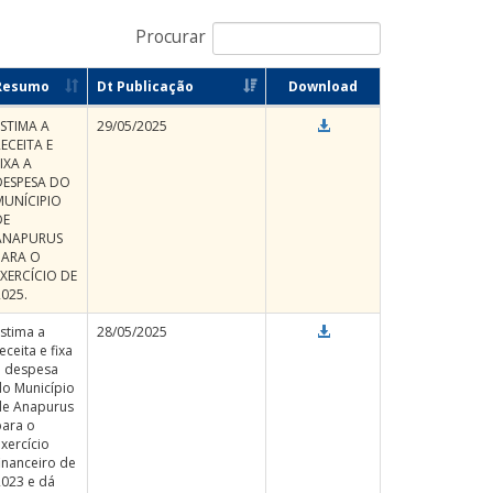
Procurar
Resumo
Dt Publicação
Download
ESTIMA A
29/05/2025
ECEITA E
IXA A
DESPESA DO
MUNÍCIPIO
DE
ANAPURUS
PARA O
EXERCÍCIO DE
2025.
stima a
28/05/2025
eceita e fixa
a despesa
do Município
de Anapurus
para o
xercício
inanceiro de
2023 e dá