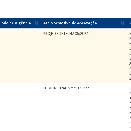
íodo de Vigência
Ato Normativo de Aprovação
PROJETO DE LEI N.º 06/2024.
R
F
LEI MUNICIPAL N.º 451/2022.
E
r
e
f