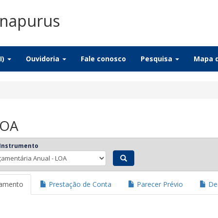
Anapurus
I)
Ouvidoria
Fale conosco
Pesquisa
Mapa d
LOA
 Instrumento
jamento
Prestação de Conta
Parecer Prévio
Dec