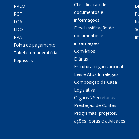
Classificação de
RREO
Le
documentos e
RGF
P
informações
LOA
fr
Desclassificação de
LDO
So
documentos e
PPA
I
informações
Folha de pagamento
Convênios
Tabela remuneratória
Diárias
Repasses
Estrutura organizacional
Leis e Atos Infralegais
Composição da Casa
Legislativa
Órgãos \ Secretarias
Prestação de Contas
Programas, projetos,
ações, obras e atividades