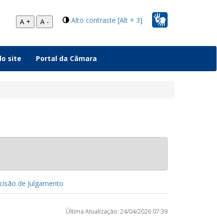
Alto contraste [Alt + 3]
A +
A -
o site
Portal da Câmara
isão de Julgamento
Última Atualização: 24/04/2026 07:39