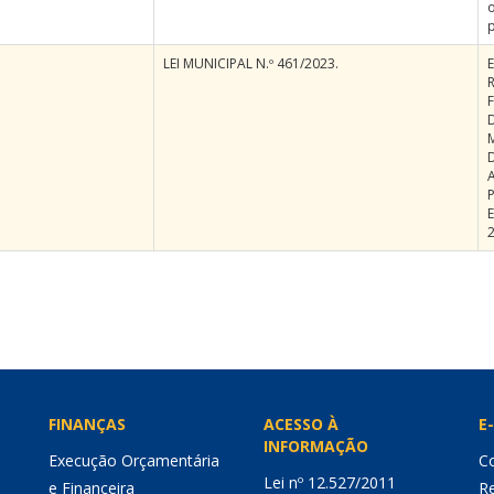
p
LEI MUNICIPAL N.º 461/2023.
R
F
FINANÇAS
ACESSO À
E-
INFORMAÇÃO
Execução Orçamentária
Co
Lei nº 12.527/2011
e Financeira
Re