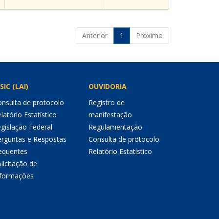
Anterior
1
Próximo
SIC (LAI)
OUVIDORIA
nsulta de protocolo
Registro de
latório Estatístico
manifestação
gislação Federal
Regulamentação
erguntas e Respostas
Consulta de protocolo
equentes
Relatório Estatístico
licitação de
nformações