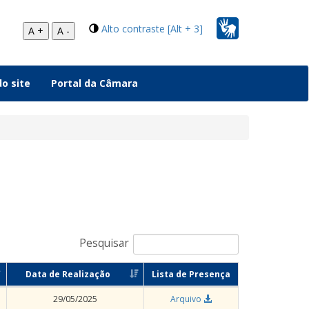
Alto contraste [Alt + 3]
A +
A -
o site
Portal da Câmara
Pesquisar
Data de Realização
Lista de Presença
29/05/2025
Arquivo