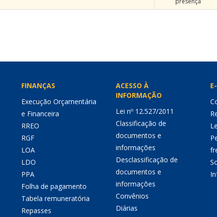
presença
FINANÇAS
ACESSO À
E-
INFORMAÇÃO
Execução Orçamentária
Co
Lei nº 12.527/2011
e Financeira
Re
Classificação de
RREO
Le
documentos e
RGF
P
informações
LOA
fr
Desclassificação de
LDO
So
documentos e
PPA
I
informações
Folha de pagamento
Convênios
Tabela remuneratória
Diárias
Repasses