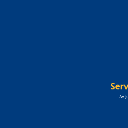
Serv
Av J