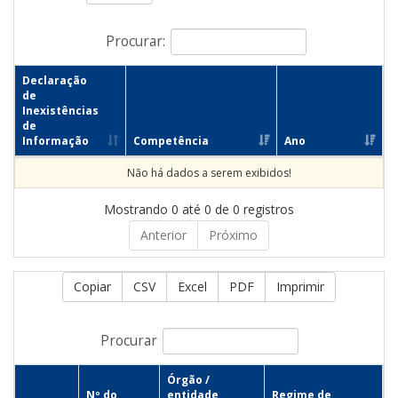
Procurar:
Declaração
de
Inexistências
de
Informação
Competência
Ano
Não há dados a serem exibidos!
Mostrando 0 até 0 de 0 registros
Anterior
Próximo
Copiar
CSV
Excel
PDF
Imprimir
Procurar
Órgão /
Nº do
entidade
Regime de