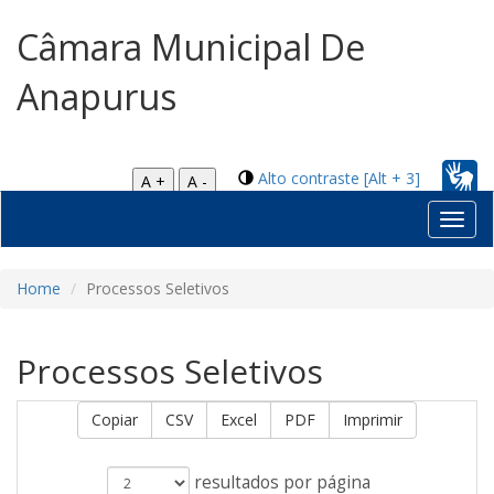
Câmara Municipal De
Anapurus
Alto contraste [Alt + 3]
A +
A -
Toggl
navig
Home
Processos Seletivos
Processos Seletivos
Copiar
CSV
Excel
PDF
Imprimir
resultados por página