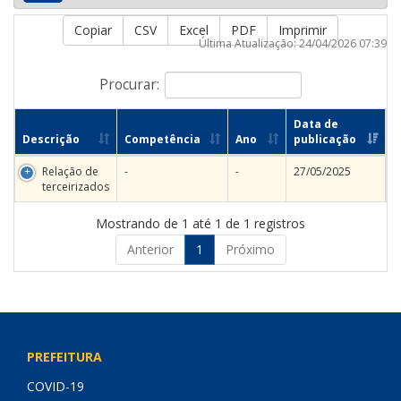
Copiar
CSV
Excel
PDF
Imprimir
Última Atualização: 24/04/2026 07:39
Procurar:
Data de
Descrição
Competência
Ano
publicação
Relação de
-
-
27/05/2025
terceirizados
Mostrando de 1 até 1 de 1 registros
Anterior
1
Próximo
PREFEITURA
COVID-19