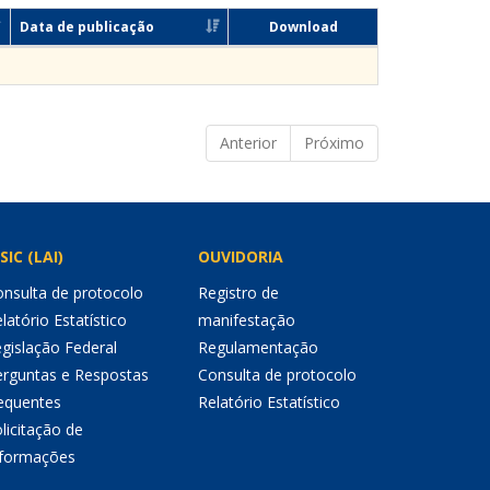
Data de publicação
Download
Anterior
Próximo
SIC (LAI)
OUVIDORIA
nsulta de protocolo
Registro de
latório Estatístico
manifestação
gislação Federal
Regulamentação
erguntas e Respostas
Consulta de protocolo
equentes
Relatório Estatístico
licitação de
nformações