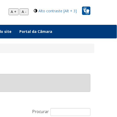
Alto contraste [Alt + 3]
A +
A -
o site
Portal da Câmara
Procurar