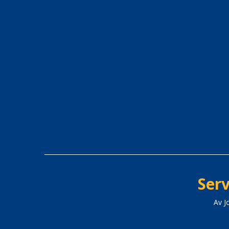
Serv
Av J