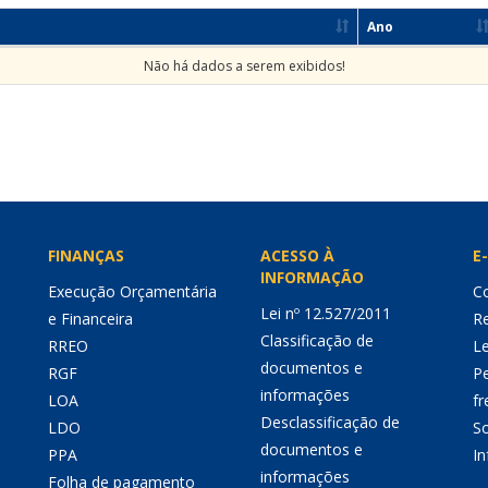
Ano
Não há dados a serem exibidos!
FINANÇAS
ACESSO À
E-
INFORMAÇÃO
Execução Orçamentária
Co
Lei nº 12.527/2011
e Financeira
Re
Classificação de
RREO
Le
documentos e
RGF
P
informações
LOA
fr
Desclassificação de
LDO
So
documentos e
PPA
I
informações
Folha de pagamento