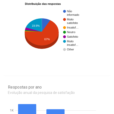
Distribuição das respostas
Não
informado
Muito
satisfeito
19.9%
Insatisf…
Neutro
Satisfeito
67%
Muito
insatisf…
Other
Respostas por ano
Evolução anual da pesquisa de satisfação
1K