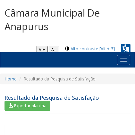
Câmara Municipal De
Anapurus
Alto contraste [Alt + 3]
A +
A -
Toggl
navig
Home
Resultado da Pesquisa de Satisfação
Resultado da Pesquisa de Satisfação
Exportar planilha