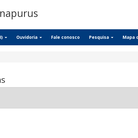
Anapurus
I)
Ouvidoria
Fale conosco
Pesquisa
Mapa d
as