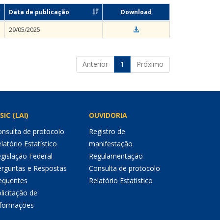
Data de publicação
Download
29/05/2025
Anterior
1
Próximo
SIC (LAI)
OUVIDORIA
nsulta de protocolo
Registro de
latório Estatístico
manifestação
gislação Federal
Regulamentação
erguntas e Respostas
Consulta de protocolo
equentes
Relatório Estatístico
licitação de
nformações