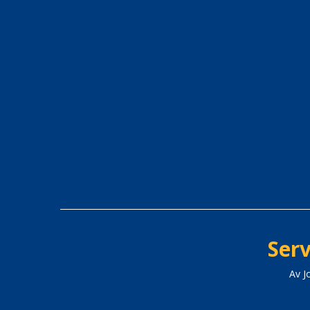
Serv
Av J