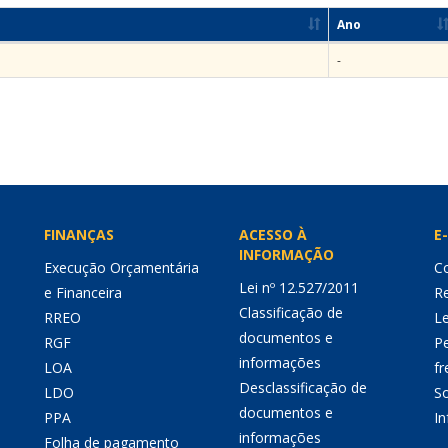
Ano
-
FINANÇAS
ACESSO À
E-
INFORMAÇÃO
Execução Orçamentária
Co
Lei nº 12.527/2011
e Financeira
Re
Classificação de
RREO
Le
documentos e
RGF
P
informações
LOA
fr
Desclassificação de
LDO
So
documentos e
PPA
I
informações
Folha de pagamento