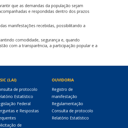
garantir que as demandas da população sejam
s, acompanhadas e respondidas dentro dos prazos
das manifestações recebidas, possibilitando a
garantindo comodidade, segurança e, quando
tão com a transparência, a participação popular e a
SIC (LAI)
OUVIDORIA
nsulta de protocolo
Registro de
latório Estatístico
manifestação
gislação Federal
Regulamentação
erguntas e Respostas
Consulta de protocolo
equentes
Relatório Estatístico
licitação de