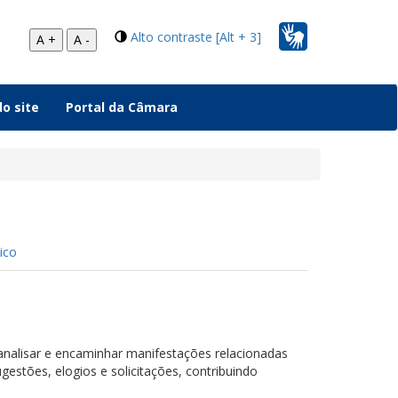
Alto contraste [Alt + 3]
A +
A -
o site
Portal da Câmara
ico
 analisar e encaminhar manifestações relacionadas
gestões, elogios e solicitações, contribuindo