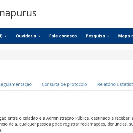
Anapurus
I)
Ouvidoria
Fale conosco
Pesquisa
Mapa d
Regulamentação
Consulta de protocolo
Relatório Estatíst
ação entre o cidadão e a Administração Pública, destinado a receber,
meio dela, qualquer pessoa pode registrar reclamações, denúncias, su
.