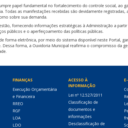
cumpre papel fundamental no fortalecimento do controle social, ao 
ência. Todas as manifestações recebidas são devidamente registrada
etorno sobre sua demanda.
stão, fornecendo informações estratégicas à Administração a partir 
iços públicos e o aperfeiçoamento das políticas públicas.
 de forma eletrônica, por meio do sistema disponível neste Portal, 
e. Dessa forma, a Ouvidoria Municipal reafirma o compromisso da ges
ade.
FINANÇAS
ACESSO À
E-
INFORMAÇÃO
Execução Orçamentária
Co
Lei nº 12.527/2011
e Financeira
Re
Classificação de
RREO
Le
documentos e
RGF
P
informações
LOA
fr
Desclassificação de
LDO
So