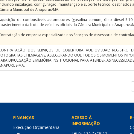
incluindo instalação, configuração, manutenção e suporte técnico, destinados
Câmara Municipal de Anapurus/MA.
Aquisição de combustíveis automotores (gasolina comum, óleo diesel S-10 
abastecimento da frota de veículos oficiais da Câmara Municipal de Anapurus/
Contratação de empresa especializada nos Serviços de Assessoria de controlad
CONTRATAÇÃO DOS SERVIÇOS DE COBERTURA AUDIOVISUAL: REGISTRO 
FOTOGRAFIAS E FILMAGENS, ASSEGURANDO QUE TODOS OS MOMENTOS IMPO
PARA DIVULGAÇÃO E MEMÓRIA INSTITUCIONAL PARA ATENDER AS NECESSIDAD
ANAPURUS-MA.
FINANÇAS
ACESSO À
E-
INFORMAÇÃO
Execução Orçamentária
Co
Lei nº 12.527/2011