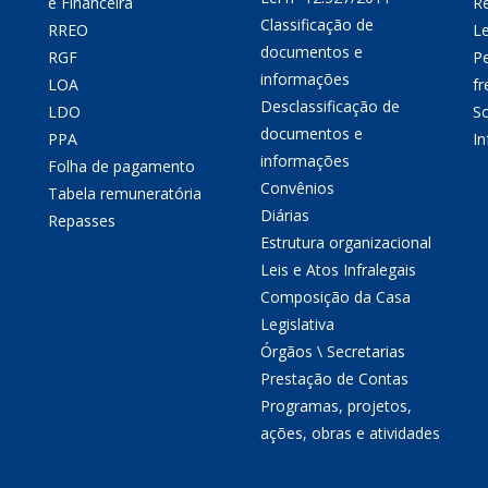
e Financeira
Re
Classificação de
RREO
Le
documentos e
RGF
P
informações
LOA
fr
Desclassificação de
LDO
So
documentos e
PPA
I
informações
Folha de pagamento
Convênios
Tabela remuneratória
Diárias
Repasses
Estrutura organizacional
Leis e Atos Infralegais
Composição da Casa
Legislativa
Órgãos \ Secretarias
Prestação de Contas
Programas, projetos,
ações, obras e atividades