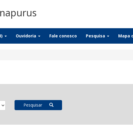
Anapurus
I)
Ouvidoria
Fale conosco
Pesquisa
Mapa d
Pesquisar