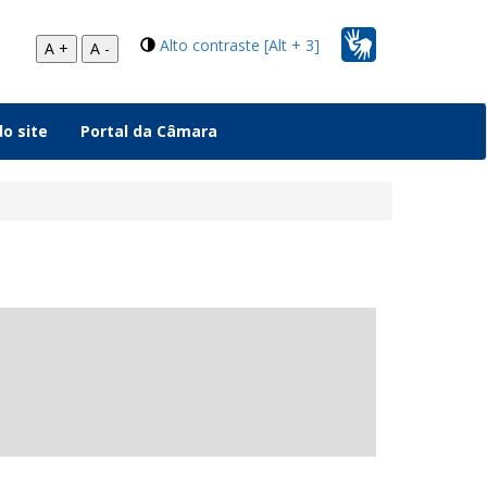
Alto contraste [Alt + 3]
A +
A -
o site
Portal da Câmara