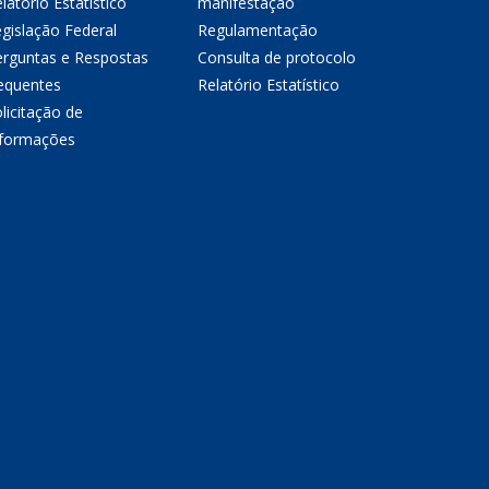
latório Estatístico
manifestação
gislação Federal
Regulamentação
erguntas e Respostas
Consulta de protocolo
equentes
Relatório Estatístico
licitação de
nformações