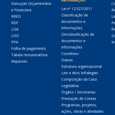
INFORMAÇÃO
Execução Orçamentária
Co
Lei nº 12.527/2011
e Financeira
Re
Classificação de
RREO
Le
documentos e
RGF
P
informações
LOA
fr
Desclassificação de
LDO
So
documentos e
PPA
I
informações
Folha de pagamento
Convênios
Tabela remuneratória
Diárias
Repasses
Estrutura organizacional
Leis e Atos Infralegais
Composição da Casa
Legislativa
Órgãos \ Secretarias
Prestação de Contas
Programas, projetos,
ações, obras e atividades