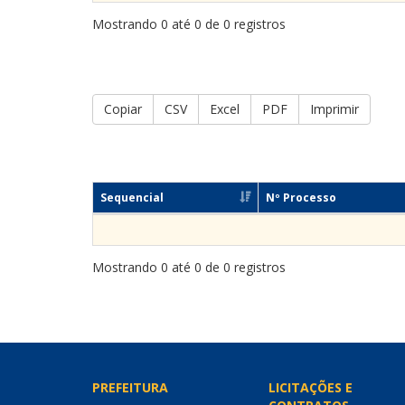
Mostrando 0 até 0 de 0 registros
Copiar
CSV
Excel
PDF
Imprimir
Sequencial
Nº Processo
Mostrando 0 até 0 de 0 registros
PREFEITURA
LICITAÇÕES E