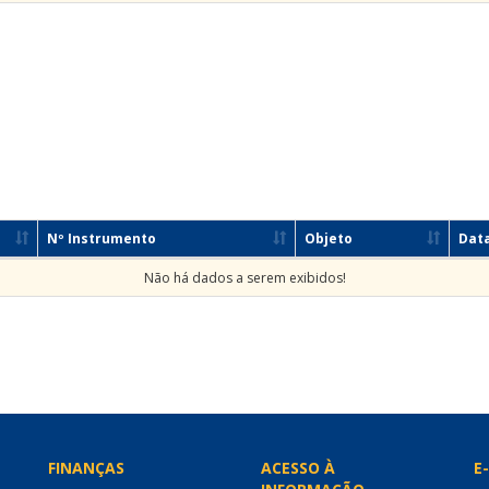
Nº Instrumento
Objeto
Data
Não há dados a serem exibidos!
FINANÇAS
ACESSO À
E-