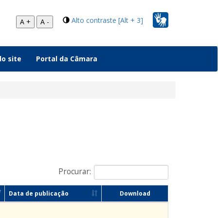
Alto contraste [Alt + 3]
A +
A -
o site
Portal da Câmara
Procurar:
Data de publicação
Download