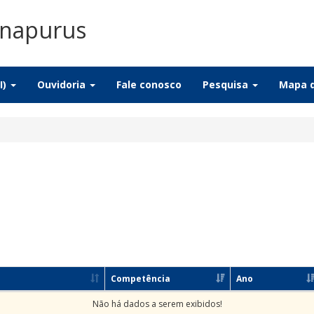
Anapurus
I)
Ouvidoria
Fale conosco
Pesquisa
Mapa d
Competência
Ano
Não há dados a serem exibidos!