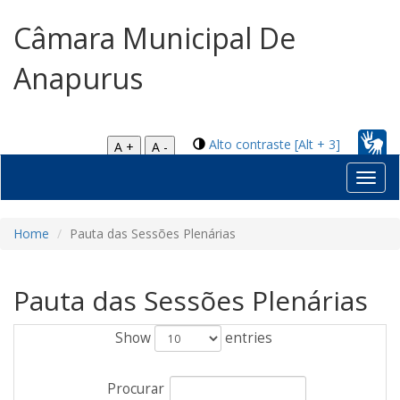
Câmara Municipal De
Anapurus
Alto contraste [Alt + 3]
A +
A -
Toggl
navig
Home
Pauta das Sessões Plenárias
Pauta das Sessões Plenárias
Show
entries
Procurar