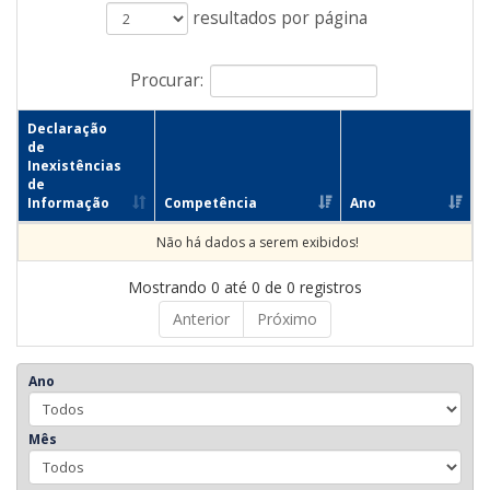
resultados por página
Procurar:
Declaração
de
Inexistências
de
Informação
Competência
Ano
Não há dados a serem exibidos!
Mostrando 0 até 0 de 0 registros
Anterior
Próximo
Ano
Mês