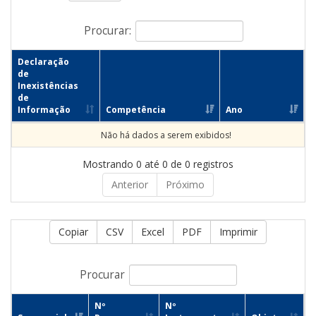
Procurar:
Declaração
de
Inexistências
de
Informação
Competência
Ano
Não há dados a serem exibidos!
Mostrando 0 até 0 de 0 registros
Anterior
Próximo
Copiar
CSV
Excel
PDF
Imprimir
Procurar
Nº
Nº