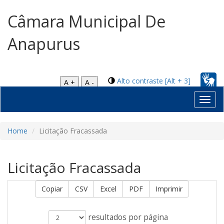
Câmara Municipal De
Anapurus
Alto contraste [Alt + 3]
A +
A -
Toggl
navig
Home
Licitação Fracassada
Licitação Fracassada
Copiar
CSV
Excel
PDF
Imprimir
resultados por página