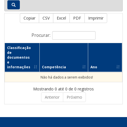
Copiar
CSV
Excel
PDF
Imprimir
Procurar:
Classificação
de
documentos
e
informações
Competência
Ano
Não há dados a serem exibidos!
Mostrando 0 até 0 de 0 registros
Anterior
Próximo