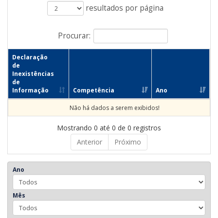
resultados por página
Procurar:
Declaração
de
Inexistências
de
Informação
Competência
Ano
Não há dados a serem exibidos!
Mostrando 0 até 0 de 0 registros
Anterior
Próximo
Ano
Mês