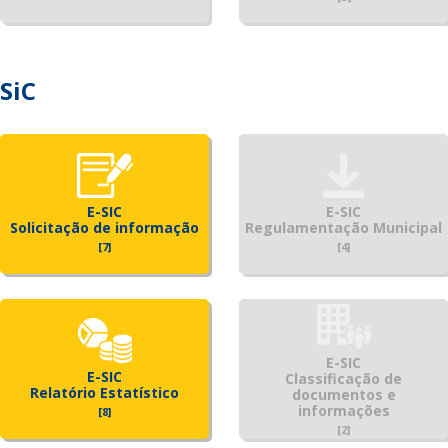
SiC
E-SIC
E-SIC
Solicitação de informação
Regulamentação Municipal
[7]
[4]
E-SIC
E-SIC
Classificação de
Relatório Estatístico
documentos e
informações
[8]
[2]